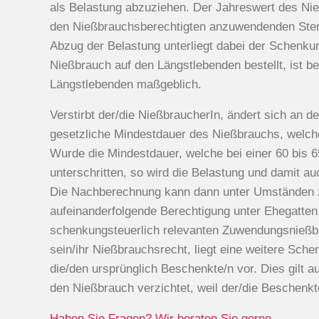
als Belastung abzuziehen. Der Jahreswert des Nie
den Nießbrauchsberechtigten anzuwendenden Sterbe
Abzug der Belastung unterliegt dabei der Schenku
Nießbrauch auf den Längstlebenden bestellt, ist b
Längstlebenden maßgeblich.
Verstirbt der/die NießbraucherIn, ändert sich an d
gesetzliche Mindestdauer des Nießbrauchs, welche n
Wurde die Mindestdauer, welche bei einer 60 bis 65
unterschritten, so wird die Belastung und damit a
Die Nachberechnung kann dann unter Umständen z
aufeinanderfolgende Berechtigung unter Ehegatten 
schenkungsteuerlich relevanten Zuwendungsnießbra
sein/ihr Nießbrauchsrecht, liegt eine weitere Sc
die/den ursprünglich Beschenkte/n vor. Dies gilt 
den Nießbrauch verzichtet, weil der/die Beschen
Haben Sie Fragen? Wir beraten Sie gerne.