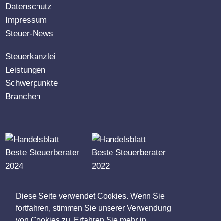
Datenschutz
Impressum
Steuer-News
Steuerkanzlei
Leistungen
Schwerpunkte
Branchen
RUFEN SIE UNS AN
Diese Seite verwendet Cookies. Wenn Sie
0 62 52 / 99 09-0
fortfahren, stimmen Sie unserer Verwendung
von Cookies zu. Erfahren Sie mehr in